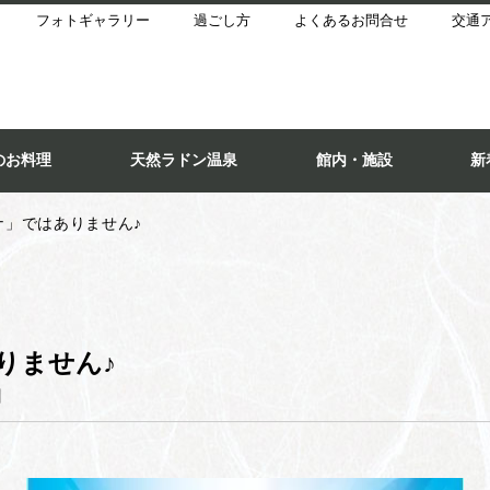
フォトギャラリー
過ごし方
よくあるお問合せ
交通
のお料理
天然ラドン温泉
館内・施設
新
ナ」ではありません♪
りません♪
】