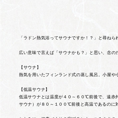
「ラドン熱気浴ってサウナですか！？」と尋ねら
広い意味で言えば「サウナかも？」と思い、念の
【サウナ】
熱気を用いたフィンランド式の蒸し風呂。小屋や
【低温サウナ】
低温サウナとは温度が４０～６０℃前後で、遠赤
サウナ）が８０～１００℃前後と高温であるのに