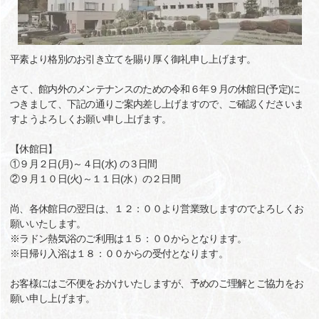
平素より格別のお引き立てを賜り厚く御礼申し上げます。
さて、館内外のメンテナンスのための令和６年９月の休館日(予定)に
つきまして、下記の通りご案内差し上げますので、ご確認くださいま
すようよろしくお願い申し上げます。
【休館日】
①９月２日(月)～４日(水) の３日間
②９月１０日(火)～１１日(水）の２日間
尚、各休館日の翌日は、１２：００より営業致しますのでよろしくお
願いいたします。
※ラドン熱気浴のご利用は１５：００からとなります。
※日帰り入浴は１８：００からの受付となります。
お客様にはご不便をおかけいたしますが、予めのご理解とご協力をお
願い申し上げます。