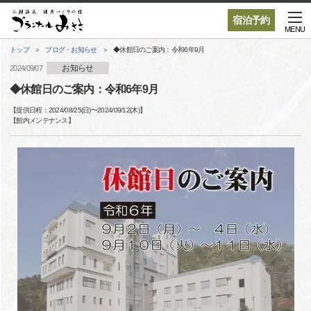
宿泊予約
MENU
トップ
ブログ・お知らせ
◆休館日のご案内：令和6年9月
お知らせ
2024/09/07
◆休館日のご案内：令和6年9月
【提供日程：
2024/08/25(日)
〜
2024/09/12(木)
】
【
館内メンテナンス
】