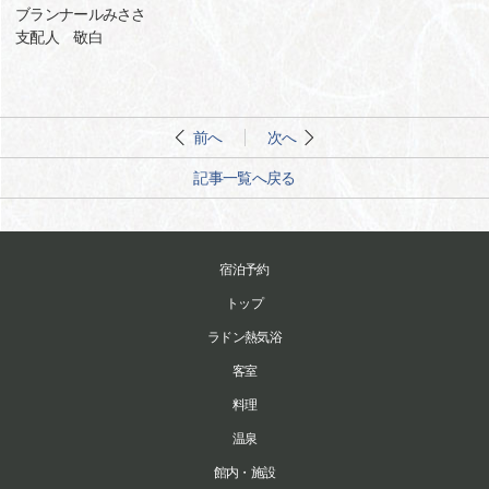
ブランナールみささ
支配人 敬白
前へ
次へ
記事一覧へ戻る
宿泊予約
トップ
ラドン熱気浴
客室
料理
温泉
館内・施設