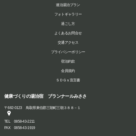
連泊湯治プラン
フォトギャラリー
過ごし方
よくあるお問合せ
交通アクセス
プライバシーポリシー
宿泊約款
会員規約
ＳＤＧｓ宣言書
健康づくりの湯治宿 ブランナールみささ
〒
682-0123
鳥取県東伯郡三朝町三朝３８８－１
TEL
0858-43-2211
FAX
0858-43-1919