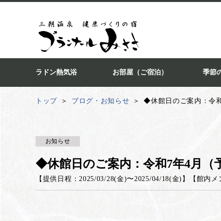
ラドン熱気浴
お部屋（ご宿泊）
季節
トップ
ブログ・お知らせ
◆休館日のご案内：令和
お知らせ
◆休館日のご案内：令和7年4月（予
【提供日程：
2025/03/28(金)
〜
2025/04/18(金)
】
【
館内メ