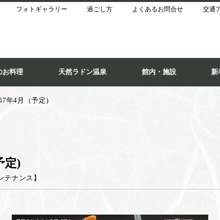
フォトギャラリー
過ごし方
よくあるお問合せ
交通
のお料理
天然ラドン温泉
館内・施設
新
7年4月（予定)
定)
ンテナンス
】