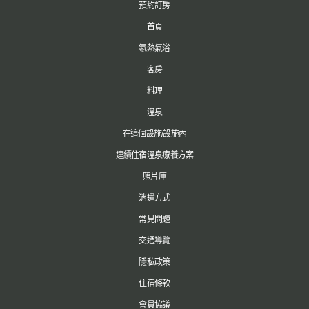
預約訂房
首頁
氡熱氣浴
客房
料理
溫泉
在這個設施/設施內
連續住宿溫泉療養方案
照片庫
消遣方式
常見問題
交通導覽
隱私政策
住宿條款
會員協議