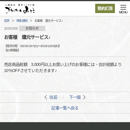
預約訂房
MENU
首頁
博客/通知
お客様 還元サービス♪
お知らせ
2023/11/08
お客様 還元サービス♪
【提供日程：
2023/11/07(火)
〜
2023/12/20(水)
】
【
お得情報
】
売店商品総額 3,000円以上お買い上げのお客様には、合計総額より
10％OFFさせていただきます♪
往前
下一個
記事一覧へ戻る