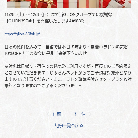
11/25（土）～12/3（日）まで当GLIONグループでは感謝祭
【GLION39Fair】を開催いたします&#9836;
https://glion-39fair.jp/
日頃の感謝を込めて、当館では本日15時より、期間中ラドン熱気浴
10％OFF！この機会に是非ご来館下さいませ！
※対象は日帰り、宿泊での熱気浴ご利用ですが、直接でのご予約限定
とさせていただきます。じゃらんネットからのご予約は対象外となり
ますのでご注意ください。また、ラドン熱気浴付きセットプランも対
象外となりますのでご了承くださいませ。
往前
下一個
記事一覧へ戻る