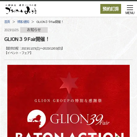
預約訂房
MENU
首頁
博客/通知
GLION３９Fair開催！
お知らせ
2023/11/25
GLION３９Fair開催！
【提供日程：
2023/11/25(土)
〜
2023/12/03(日)
】
【
イベント・フェア
】