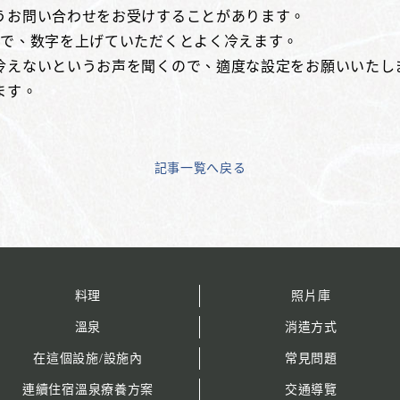
うお問い合わせをお受けすることがあります。
ので、数字を上げていただくとよく冷えます。
冷えないというお声を聞くので、適度な設定をお願いいたし
ます。
記事一覧へ戻る
料理
照片庫
溫泉
消遣方式
在這個設施/設施內
常見問題
連續住宿溫泉療養方案
交通導覽