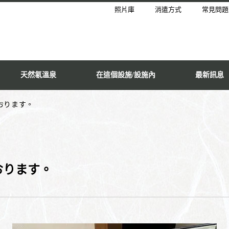
照片庫
消遣方式
常見問題
天然氡溫泉
在這個設施/設施內
最新訊息
おります。
おります。