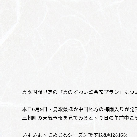
夏季期間限定の『夏のずわい蟹会席プラン』につ
本日6月9日、鳥取県ほか中国地方の梅雨入りが発
三朝町の天気予報を見てみると、今日の午前中こそ&#9
いよいよ、じめじめシーズンですね&#128166;