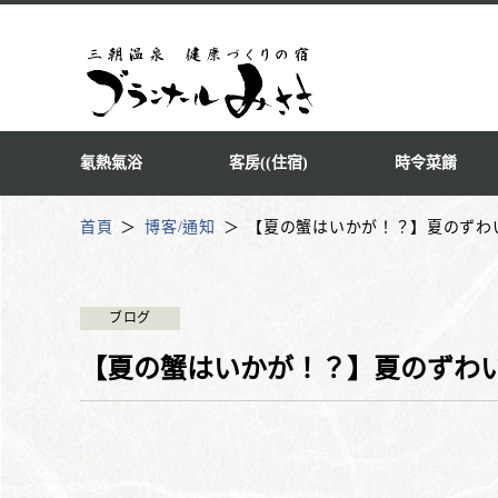
氡熱氣浴
客房((住宿)
時令菜餚
首頁
博客/通知
【夏の蟹はいかが！？】夏のずわ
ブログ
【夏の蟹はいかが！？】夏のずわい