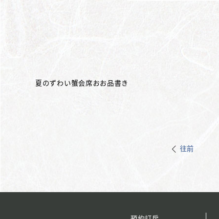
夏のずわい蟹会席おお品書き
往前
預約訂房