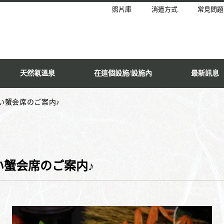
照片庫
消遣方式
常見問題
天然氡溫泉
在這個設施/設施內
最新訊息
い蟹会席のご案内♪
蟹会席のご案内♪