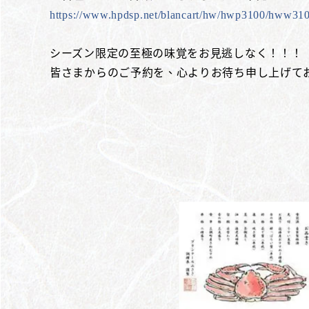
https://www.hpdsp.net/blancart/hw/hwp3100/hww
シーズン限定の至極の味覚をお見逃しなく！！！
皆さまからのご予約を、心よりお待ち申し上げて