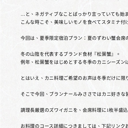
…と、ネガティブなことばっかり言っていても始
こんな時こそ、美味しいモノを食べてスタミナ付
今回は、夏季限定宿泊プラン：夏のずわい蟹会席
冬の山陰を代表するブランド食材『松葉蟹』。
例年、松葉蟹をはじめとする冬季のカニシーズン
とはいえ、カニ料理ご希望のお声は冬季だけに限
そこで今回、ブランナールみささではカニ好きな
調理長厳選のズワイガニを、会席料理に1枚半盛
お料理のコース詳細につきましては、下記リンク