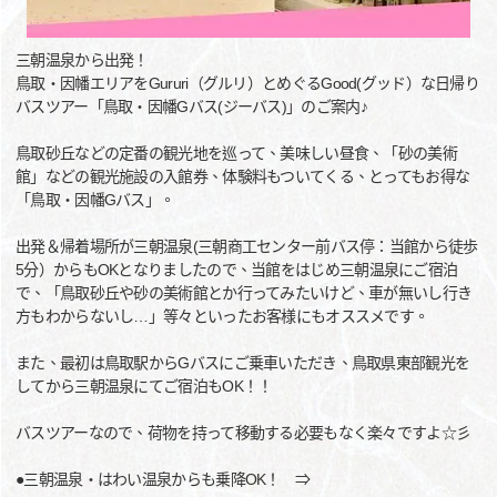
三朝温泉から出発！
鳥取・因幡エリアをGururi（グルリ）とめぐるGood(グッド）な日帰り
バスツアー「鳥取・因幡Gバス(ジーバス)」のご案内♪
鳥取砂丘などの定番の観光地を巡って、美味しい昼食、「砂の美術
館」などの観光施設の入館券、体験料もついてくる、とってもお得な
「鳥取・因幡Gバス」。
出発＆帰着場所が三朝温泉(三朝商工センター前バス停：当館から徒歩
5分）からもOKとなりましたので、当館をはじめ三朝温泉にご宿泊
で、「鳥取砂丘や砂の美術館とか行ってみたいけど、車が無いし行き
方もわからないし…」等々といったお客様にもオススメです。
また、最初は鳥取駅からGバスにご乗車いただき、鳥取県東部観光を
してから三朝温泉にてご宿泊もOK！！
バスツアーなので、荷物を持って移動する必要もなく楽々ですよ☆彡
●三朝温泉・はわい温泉からも乗降OK！ ⇒