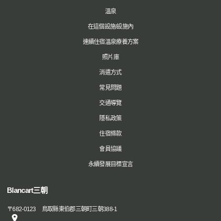
溫泉
在這個設施/設施內
連續住宿溫泉療養方案
照片庫
消遣方式
常見問題
交通導覽
隱私政策
住宿條款
會員協議
永續發展目標宣言
Blancart三朝
〒
682-0123
鳥取縣東伯郡三朝町三朝388-1