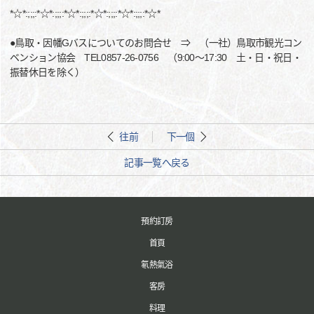
*☆*:;;;:*☆*:;;;:*☆*:;;;:*☆*:;;;:*☆*:;;;:*☆*
●鳥取・因幡Gバスについてのお問合せ ⇒ （一社）鳥取市観光コン
ベンション協会 TEL0857-26-0756 （9:00～17:30 土・日・祝日・
振替休日を除く）
往前
下一個
記事一覧へ戻る
預約訂房
首頁
氡熱氣浴
客房
料理