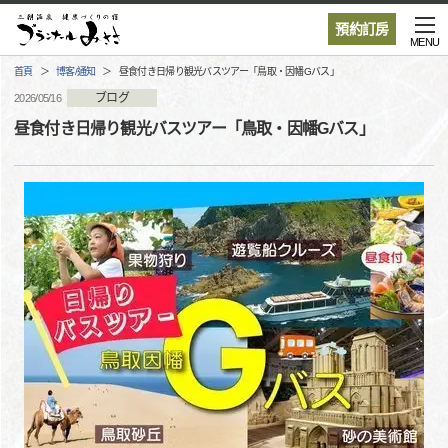
預約訂房
MENU
首頁
博客/通知
昼食付き日帰り観光バスツアー「鳥取・因幡Gバス」
ブログ
2026/05/16
昼食付き日帰り観光バスツアー「鳥取・因幡Gバス」