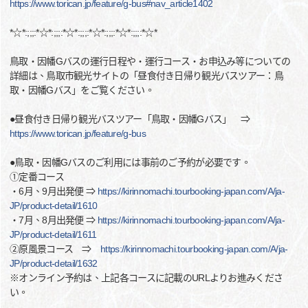
https://www.torican.jp/feature/g-bus#nav_article1402
*☆*:;;;:*☆*:;;;:*☆*:;;;:*☆*:;;;:*☆*:;;;:*☆*
鳥取・因幡Gバスの運行日程や・運行コース・お申込み等についての
詳細は、鳥取市観光サイトの「昼食付き日帰り観光バスツアー：鳥
取・因幡Gバス」をご覧ください。
●昼食付き日帰り観光バスツアー「鳥取・因幡Gバス」 ⇒
https://www.torican.jp/feature/g-bus
●鳥取・因幡Gバスのご利用には事前のご予約が必要です。
①定番コース
・6月、9月出発便 ⇒
https://kirinnomachi.tourbooking-japan.com/A/ja-
JP/product-detail/1610
・7月、8月出発便 ⇒
https://kirinnomachi.tourbooking-japan.com/A/ja-
JP/product-detail/1611
②原風景コース ⇒
https://kirinnomachi.tourbooking-japan.com/A/ja-
JP/product-detail/1632
※オンライン予約は、上記各コースに記載のURLよりお進みくださ
い。