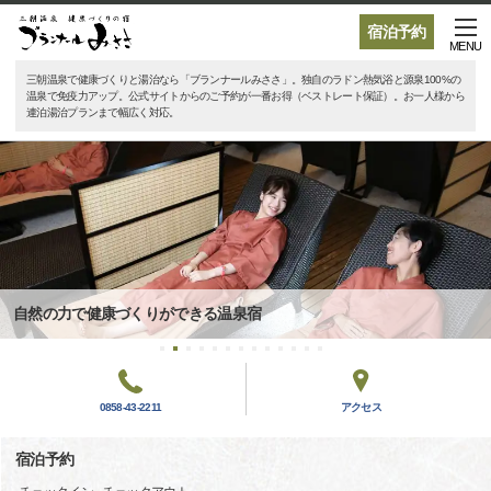
宿泊予約
MENU
三朝温泉で健康づくりと湯治なら「ブランナールみささ」。独自のラドン熱気浴と源泉100%の
温泉で免疫力アップ。公式サイトからのご予約が一番お得（ベストレート保証）。お一人様から
連泊湯治プランまで幅広く対応。
自然の力で健康づくりができる温泉宿
0858-43-2211
アクセス
宿泊予約