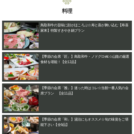
料理
鳥取和牛の旨味に顔がほころぶ☆寿と喜が舞い込む【寿喜
家来】特製すきやき鍋プラン
【季節の会席「匠」】鳥取和牛・ノドグロetc☆山陰の厳選
食材を堪能！【全12品】
【季節の会席「雅」】迷った時はコレ☆当館一番人気の会
席プラン 【全11品】
【季節の会席「和」】湯治にもオススメ☆旬の味覚をご堪
能下さい【全9品】