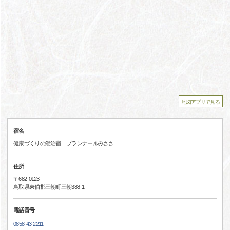
地図アプリで見る
宿名
健康づくりの湯治宿 ブランナールみささ
住所
〒682-0123
鳥取県東伯郡三朝町三朝388-1
電話番号
0858-43-2211