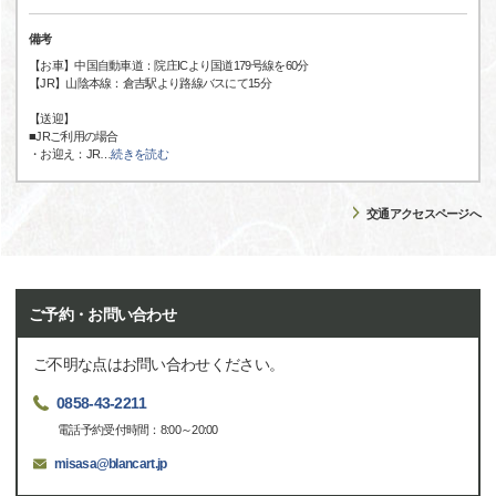
備考
【お車】中国自動車道：院庄ICより国道179号線を60分
【JR】山陰本線：倉吉駅より路線バスにて15分
【送迎】
■JRご利用の場合
・お迎え：JR
…
続きを読む
交通アクセスページへ
ご予約・お問い合わせ
ご不明な点はお問い合わせください。
0858-43-2211
電話予約受付時間：8:00～20:00
misasa@blancart.jp