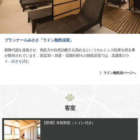
ブランナールみささ「ラドン熱気浴室」
新陳代謝を促進させ、免疫力や自然治癒力を高めるというホルミシス効果を得る事
が期待されています。室温30～35度・湿度約90％の熱気浴室では、高濃度のラ
ド
…
続きを読む
ラドン熱気浴ページへ
客室
【禁煙】本館和室（トイレ付き）