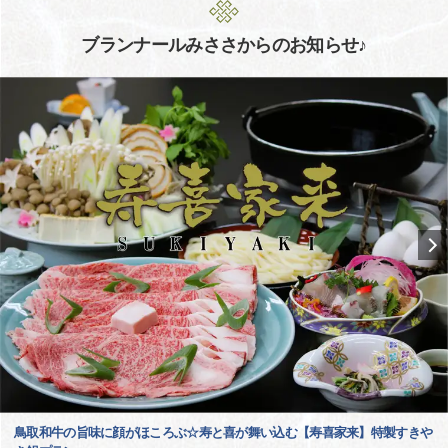
ブランナールみささからのお知らせ♪
鳥取和牛の旨味に顔がほころぶ☆寿と喜が舞い込む【寿喜家来】特製すきや