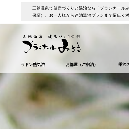
三朝温泉で健康づくりと湯治なら「ブランナールみ
保証）。お一人様から連泊湯治プランまで幅広く
ラドン熱気浴
お部屋（ご宿泊）
季節