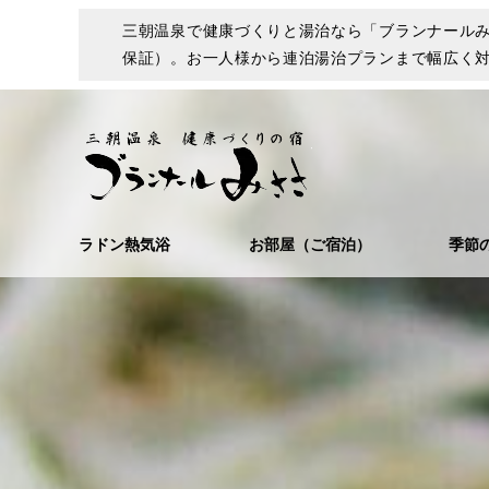
三朝温泉で健康づくりと湯治なら「ブランナールみ
保証）。お一人様から連泊湯治プランまで幅広く
ラドン熱気浴
お部屋（ご宿泊）
季節