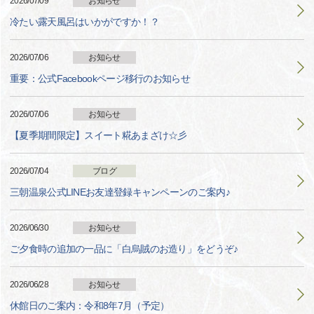
2026/07/09
お知らせ
冷たい露天風呂はいかがですか！？
2026/07/06
お知らせ
重要：公式Facebookページ移行のお知らせ
2026/07/06
お知らせ
【夏季期間限定】スイート糀あまざけ☆彡
2026/07/04
ブログ
三朝温泉公式LINEお友達登録キャンペーンのご案内♪
2026/06/30
お知らせ
ご夕食時の追加の一品に「白烏賊のお造り」をどうぞ♪
2026/06/28
お知らせ
休館日のご案内：令和8年7月（予定）