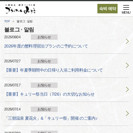
숙박 예약
MENU
TOP
블로그 · 알림
블로그 · 알림
2026/08/04
お知らせ
2026年度の蟹料理宿泊プランのご予約について
2026/07/27
お知らせ
【重要】年夏季期間中の日帰り入浴ご利用料金について
2026/07/17
お知らせ
【重要】キュリー祭当日（7/26）の大切なお知らせ
2026/07/14
お知らせ
「三朝温泉 夏花火」&「キュリー祭」開催 のご案内♪