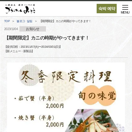
숙박 예약
MENU
TOP
블로그 · 알림
【期間限定】カニの時期がやってきます！
お知らせ
2023/11/04
【期間限定】カニの時期がやってきます！
【提供日程：
2023/11/07(火)
〜
2024/03/31(日)
】
【
新メニュー・新製品
】