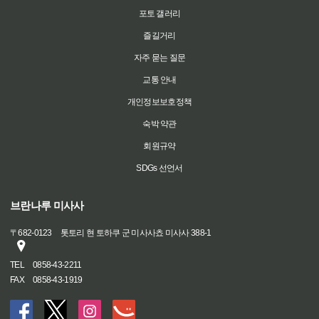
포토 갤러리
즐길거리
자주 묻는 질문
교통 안내
개인정보보호정책
숙박 약관
회원규약
SDGs 선언서
브란나루 미사사
〒
682-0123
톳토리 현 토하쿠 군 미사사쵸 미사사 388-1
TEL
0858-43-2211
FAX
0858-43-1919