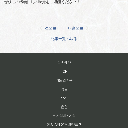
ぜひこの機会に旬の味覚をご堪能ください！
전으로
다음으로
記事一覧へ戻る
숙박 예약
TOP
라돈 열기욕
객실
요리
온천
본 시설내・시설
연속 숙박 온천 요양 플랜