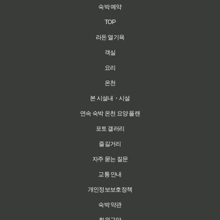
숙박 예약
TOP
라돈 열기욕
객실
요리
온천
본 시설내・시설
연속 숙박 온천 요양 플랜
포토 갤러리
즐길거리
자주 묻는 질문
교통 안내
개인정보보호정책
숙박 약관