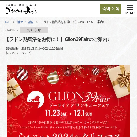
숙박 예약
MENU
TOP
블로그 · 알림
【ラドン熱気浴をお得に！】Glion39Fairのご案内♪
お知らせ
2024/11/17
【ラドン熱気浴をお得に！】Glion39Fairのご案内♪
【提供日程：
2024/11/23(土)
〜
2024/12/01(日)
】
【
イベント・フェア
】