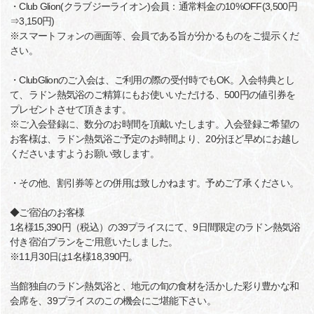
・Club Glion(クラブジーライオン)会員：通常料金の10%OFF(3,500円
⇒3,150円)
※スマートフォンの画面等、会員である旨が分かるものをご提示くだ
さい。
・ClubGlionのご入会は、ご利用の際の受付時でもOK。入会特典とし
て、ラドン熱気浴のご精算にもお使いいただける、500円の値引券を
プレゼントさせて頂きます。
※ご入会登録に、数分のお時間を頂戴いたします。入会登録ご希望の
お客様は、ラドン熱気浴ご予定のお時間より、20分ほど早めにお越し
くださいますようお願い致します。
・その他、割引券等との併用は致しかねます。予めご了承ください。
◆ご宿泊のお客様
1名様15,390円（税込）の39プライスにて、9日間限定のラドン熱気浴
付き宿泊プランをご用意いたしました。
※11月30日は1名様18,390円。
当館独自のラドン熱気浴と、地元の旬の食材を活かした彩り豊かな和
会席を、39プライスのこの機会にご堪能下さい。