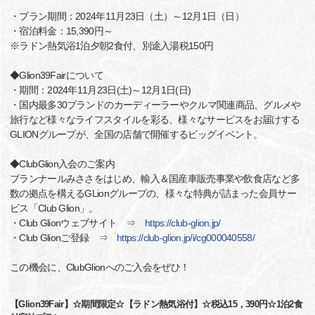
・プラン期間：2024年11月23日（土）～12月1日（日）
・宿泊料金：15,390円～
※ラドン熱気浴1泊夕朝2食付、別途入湯税150円
◆Glion39Fairについて
・期間：2024年11月23日(土)～12月1日(日)
・国内最多30ブランドのカーディーラーやクルマ関連商品、グルメや
旅行など様々なライフスタイルを彩る、様々なサービスをお届けする
GLIONグループが、全国の店舗で開催するビッグイベント。
◆ClubGlion入会のご案内
ブランナールみささをはじめ、輸入＆国産車販売事業や飲食店など多
数の拠点を構えるGLionグループの、様々な特典が詰まった会員サー
ビス「Club Glion」。
・Club Glionウェブサイト ⇒
https://club-glion.jp/
・Club Glionご登録 ⇒
https://club-glion.jp/i/cg000040558/
この機会に、ClubGlionへのご入会をぜひ！
【Glion39Fair】☆期間限定☆【ラドン熱気浴付】☆税込15，390円☆1泊2食