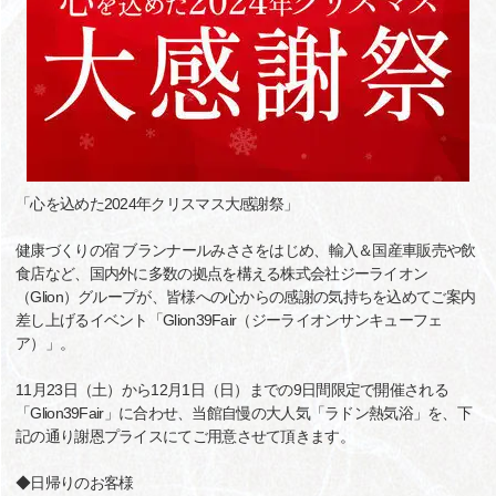
「心を込めた2024年クリスマス大感謝祭」
健康づくりの宿 ブランナールみささをはじめ、輸入＆国産車販売や飲
食店など、国内外に多数の拠点を構える株式会社ジーライオン
（Glion）グループが、皆様への心からの感謝の気持ちを込めてご案内
差し上げるイベント「Glion39Fair（ジーライオンサンキューフェ
ア）」。
11月23日（土）から12月1日（日）までの9日間限定で開催される
「Glion39Fair」に合わせ、当館自慢の大人気「ラドン熱気浴」を、下
記の通り謝恩プライスにてご用意させて頂きます。
◆日帰りのお客様