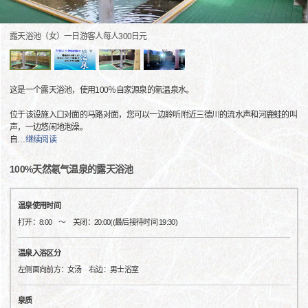
露天浴池（女）一日游客人每人300日元
这是一个露天浴池，使用100％自家源泉的氡温泉水。
位于该设施入口对面的马路对面，您可以一边聆听附近三德川的流水声和河鹿蛙的叫
声，一边悠闲地泡澡。
自
…
继续阅读
100%天然氡气温泉的露天浴池
温泉使用时间
打开：8:00 〜 关闭：20:00((最后接待时间 19:30)
温泉入浴区分
左侧面向前方：女汤 右边：男士浴室
泉质