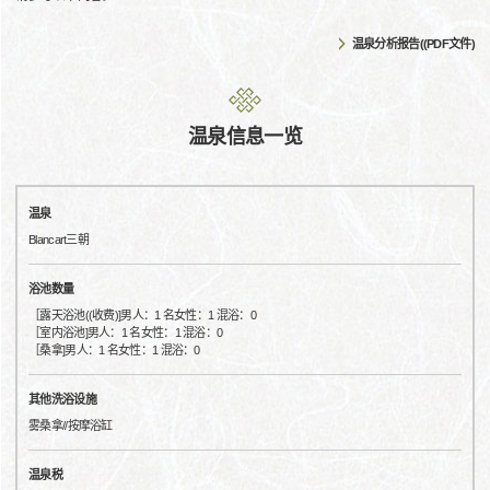
温泉分析报告((PDF文件)
温泉信息一览
温泉
Blancart三朝
浴池数量
［露天浴池((收费)]男人：1 名女性：1 混浴：0
［室内浴池]男人：1 名女性：1 混浴：0
［桑拿]男人：1 名女性：1 混浴：0
其他洗浴设施
雾桑拿//按摩浴缸
温泉税