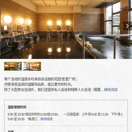
每个浴池的温泉水均来自该设施的花园“居里广场”。
尽情享受温泉的温暖和品质，度过奢华的时光。
除了大型男女浴池外，我们还提供私人浴池和残障人士浴池（需要
…
继续阅读
温泉使用时间
6:00 至 23:30*清洁时间为13:00至15:00。 一日游温泉：上午场 9:00 至 11:30 下午场 1
5:00 至 19:30 *每周三
…
继续阅读