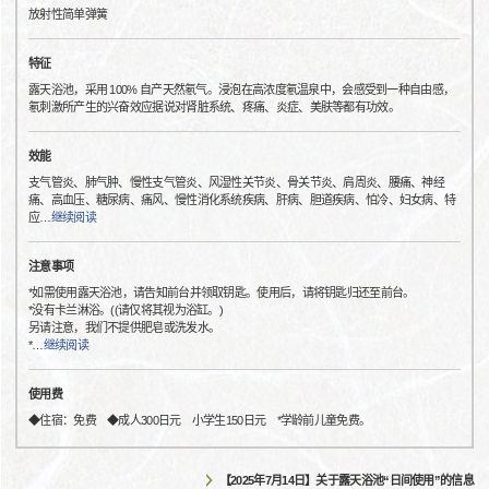
放射性简单弹簧
特征
露天浴池，采用 100% 自产天然氡气。浸泡在高浓度氡温泉中，会感受到一种自由感，
氡刺激所产生的兴奋效应据说对肾脏系统、疼痛、炎症、美肤等都有功效。
效能
支气管炎、肺气肿、慢性支气管炎、风湿性关节炎、骨关节炎、肩周炎、腰痛、神经
痛、高血压、糖尿病、痛风、慢性消化系统疾病、肝病、胆道疾病、怕冷、妇女病、特
应
…
继续阅读
注意事项
*如需使用露天浴池，请告知前台并领取钥匙。使用后，请将钥匙归还至前台。
*没有卡兰淋浴。((请仅将其视为浴缸。)
另请注意，我们不提供肥皂或洗发水。
*
…
继续阅读
使用费
◆住宿：免费 ◆成人300日元 小学生150日元 *学龄前儿童免费。
【2025年7月14日】关于露天浴池“日间使用”的信息