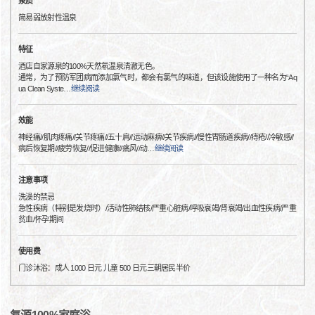
泉质
简易弱放射性温泉
特征
酒店自家源泉的100%天然氡温泉清澈无色。
通常，为了预防军团病而添加氯气时，都会有氯气的味道，但该设施使用了一种名为“Aq
ua Clean Syste
…
继续阅读
效能
神经痛//肌肉疼痛//关节疼痛//五十肩//运动麻痹//关节疾病//慢性胃肠道疾病//痔疮//冷敏感//
病后恢复期//疲劳恢复//促进健康//痛风//动
…
继续阅读
注意事项
洗澡的禁忌
急性疾病（特别是发烧时）/活动性肺结核/严重心脏病/呼吸衰竭/肾衰竭/出血性疾病/严重
贫血/怀孕期间
使用费
门诊沐浴：成人 1000 日元 儿童 500 日元三朝居民半价