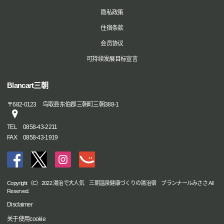
隐私政策
住宿条款
会员协议
可持续发展目标宣言
Blancart三朝
〒
682-0123
鸟取县东伯郡三朝町三朝388-1
TEL
0858-43-2211
FAX
0858-43-1919
Copyright（C）2022 湯治で大人気 三朝温泉健康づくりの湯治宿 ブランナールみささ All
Reserved.
Disclaimer
关于使用cookie