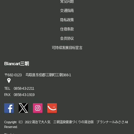
常见问题
交通指南
隐私政策
住宿条款
会员协议
可持续发展目标宣言
Blancart三朝
〒
682-0123
鸟取县东伯郡三朝町三朝388-1
TEL
0858-43-2211
FAX
0858-43-1919
Copyright（C）2022 湯治で大人気 三朝温泉健康づくりの湯治宿 ブランナールみささ All
Reserved.