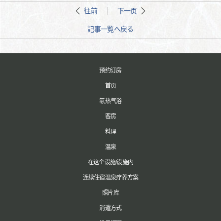
往前
下一页
記事一覧へ戻る
预约订房
首页
氡热气浴
客房
料理
温泉
在这个设施/设施内
连续住宿温泉疗养方案
照片库
消遣方式