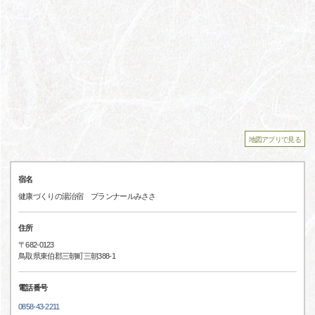
地図アプリで見る
宿名
健康づくりの湯治宿 ブランナールみささ
住所
〒682-0123
鳥取県東伯郡三朝町三朝388-1
電話番号
0858-43-2211