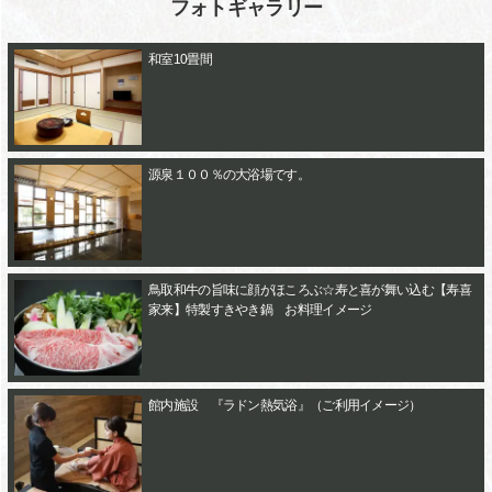
フォトギャラリー
和室10畳間
源泉１００％の大浴場です。
鳥取和牛の旨味に顔がほころぶ☆寿と喜が舞い込む【寿喜
家来】特製すきやき鍋 お料理イメージ
館内施設 『ラドン熱気浴』（ご利用イメージ）