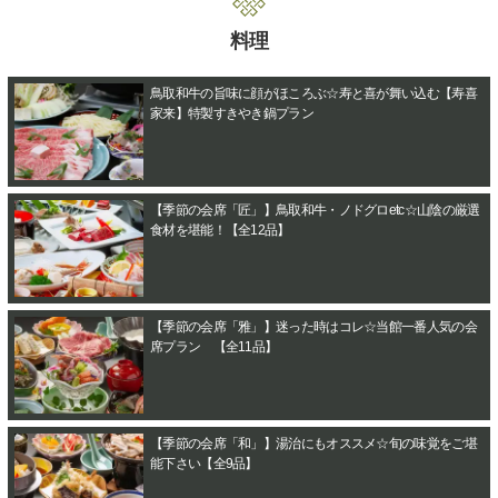
料理
鳥取和牛の旨味に顔がほころぶ☆寿と喜が舞い込む【寿喜
家来】特製すきやき鍋プラン
【季節の会席「匠」】鳥取和牛・ノドグロetc☆山陰の厳選
食材を堪能！【全12品】
【季節の会席「雅」】迷った時はコレ☆当館一番人気の会
席プラン 【全11品】
【季節の会席「和」】湯治にもオススメ☆旬の味覚をご堪
能下さい【全9品】