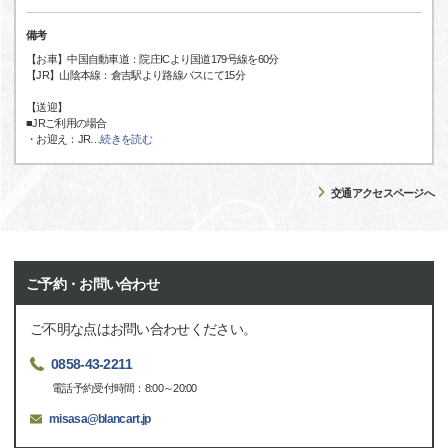
備考
【お車】中国自動車道：院庄ICより国道179号線を60分
【JR】山陰本線：倉吉駅より路線バスにて15分
【送迎】
■JRご利用の場合
・お迎え：JR
…
続きを読む
交通アクセスページへ
ご予約・お問い合わせ
ご不明な点はお問い合わせください。
0858-43-2211
電話予約受付時間：8:00～20:00
misasa@blancart.jp