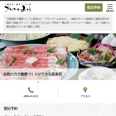
宿泊予約
MENU
三朝温泉で健康づくりと湯治なら「ブランナールみささ」。独自のラドン熱気浴と源泉100%の
温泉で免疫力アップ。公式サイトからのご予約が一番お得（ベストレート保証）。お一人様から
連泊湯治プランまで幅広く対応。
自然の力で健康づくりができる温泉宿
0858-43-2211
アクセス
宿泊予約