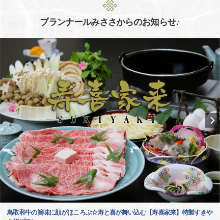
ブランナールみささからのお知らせ♪
鳥取和牛の旨味に顔がほころぶ☆寿と喜が舞い込む【寿喜家来】特製すきや