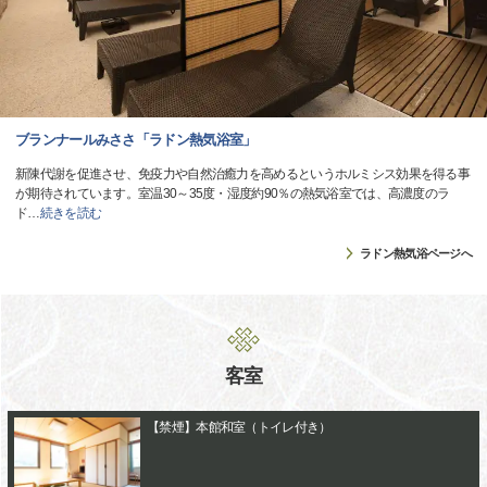
ブランナールみささ「ラドン熱気浴室」
新陳代謝を促進させ、免疫力や自然治癒力を高めるというホルミシス効果を得る事
が期待されています。室温30～35度・湿度約90％の熱気浴室では、高濃度のラ
ド
…
続きを読む
ラドン熱気浴ページへ
客室
【禁煙】本館和室（トイレ付き）