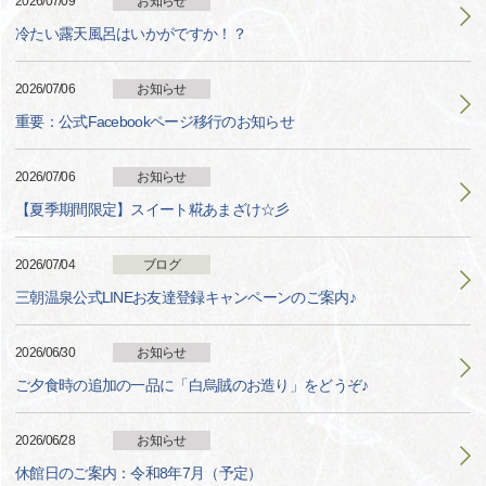
2026/07/09
お知らせ
冷たい露天風呂はいかがですか！？
2026/07/06
お知らせ
重要：公式Facebookページ移行のお知らせ
2026/07/06
お知らせ
【夏季期間限定】スイート糀あまざけ☆彡
2026/07/04
ブログ
三朝温泉公式LINEお友達登録キャンペーンのご案内♪
2026/06/30
お知らせ
ご夕食時の追加の一品に「白烏賊のお造り」をどうぞ♪
2026/06/28
お知らせ
休館日のご案内：令和8年7月（予定）