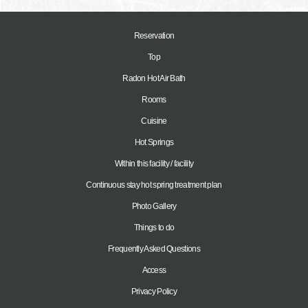
Reservation
Top
Radon Hot Air Bath
Rooms
Cuisine
Hot Springs
Within this facility / facility
Continuous stay hot spring treatment plan
Photo Gallery
Things to do
Frequently Asked Questions
Access
Privacy Policy