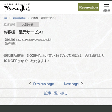
Reservation
MENU
Top
Blog / Notice
お客様 還元サービス♪
お知らせ
2023/11/08
お客様 還元サービス♪
【提供日程：
2023/11/07(火)
〜
2023/12/20(水)
】
【
お得情報
】
売店商品総額 3,000円以上お買い上げのお客様には、合計総額より
10％OFFさせていただきます♪
Previous page
Next page
記事一覧へ戻る