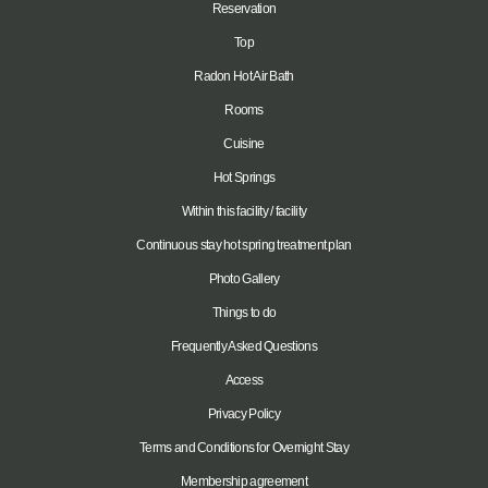
Reservation
Top
Radon Hot Air Bath
Rooms
Cuisine
Hot Springs
Within this facility / facility
Continuous stay hot spring treatment plan
Photo Gallery
Things to do
Frequently Asked Questions
Access
Privacy Policy
Terms and Conditions for Overnight Stay
Membership agreement