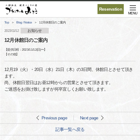
Reservation
MENU
Top
Blog / Notice
12月休館日のご案内
お知らせ
2023/11/12
12月休館日のご案内
【提供日程：
2023/11/12(日)
〜】
【
その他
】
12月19（火）・20日（水）21日（木）の3日間、休館日とさせて頂き
ます。
尚、休館日翌日はお昼12時からの営業とさせて頂きます。
ご迷惑をお掛け致しますが何卒宜しくお願い致します。
Previous page
Next page
記事一覧へ戻る