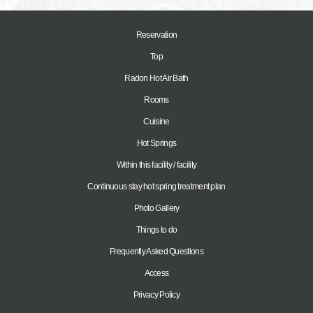
Reservation
Top
Radon Hot Air Bath
Rooms
Cuisine
Hot Springs
Within this facility / facility
Continuous stay hot spring treatment plan
Photo Gallery
Things to do
Frequently Asked Questions
Access
Privacy Policy